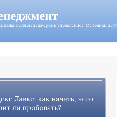
енеджмент
пециально для менеджеров и управленцев. Методики и л
екс Лавке: как начать, чего
оит ли пробовать?