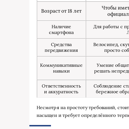
Чтобы име
Возраст от 18 лет
официал
Наличие
Для работы с 
смартфона
Средства
Велосипед, ску
передвижения
просто со
Коммуникативные
Умение общат
навыки
решать непред
Ответственность
Соблюдение ста
и аккуратность
бережное обр
Несмотря на простоту требований, стоит
насыщен и требует определённого терпе