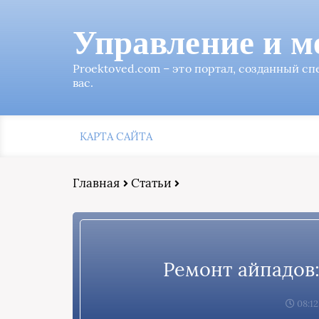
Управление и м
Proektoved.com – это портал, созданный с
вас.
КАРТА САЙТА
Главная
Статьи
Ремонт айпадов:
08:12