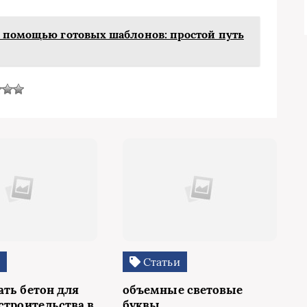
с помощью готовых шаблонов: простой путь
и
Статьи
ать бетон для
объемные световые
строительства в
буквы