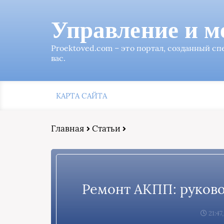
Управление и м
Proektoved.com – это портал, созданный с
вас.
КАРТА САЙТА
Главная
Статьи
Ремонт АКПП: руково
21:47