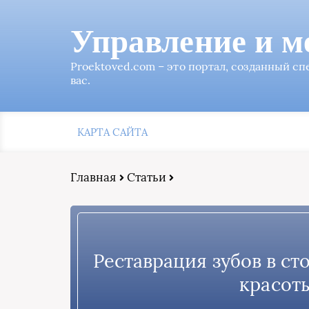
Управление и м
Proektoved.com – это портал, созданный с
вас.
КАРТА САЙТА
Главная
Статьи
Реставрация зубов в с
красот