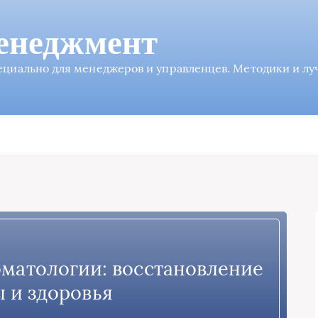
енеджмент
пециально для менеджеров и управленцев. Методики и л
томатологии: восстановление
ы и здоровья