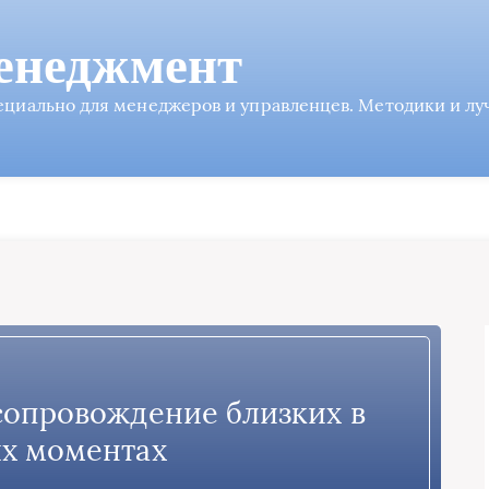
енеджмент
пециально для менеджеров и управленцев. Методики и л
сопровождение близких в
х моментах