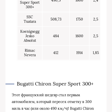
490,5
1600
2,4
Super Sport
300+
SSC
508,73
1750
2,5
Tuatara
Koenigsegg
Jesko
484
1600
2,5
Absolut
Rimac
412
1914
1,85
Nevera
Bugatti Chiron Super Sport 300+
Этот французский шедевр стал первым
автомобилем, который пересек отметку в 300
миль в час (или около 490 км/ч)! Bugatti Chiron