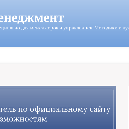
енеджмент
пециально для менеджеров и управленцев. Методики и л
тель по официальному сайту
озможностям