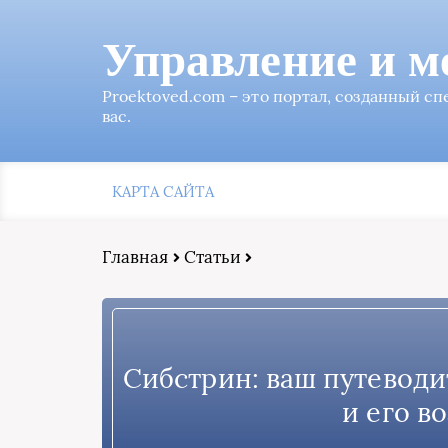
Управление и м
Proektoved.com – это портал, созданный с
вас.
КАРТА САЙТА
Главная
Статьи
Сибстрин: ваш путеводи
и его в