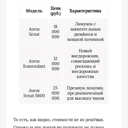
Цена
Модель
Характеристика
(руб.)
Лимузин с
18
Aurus
зажигательным
000
Senat
дизайном и
000
мощной начинкой
Новый
внедорожник,
12
Aurus
совмещающий
000
Komendant
роскошь и
000
внедорожные
качества
25
Премиум лимузин,
Aurus
000
предназначенный
Senat S600
000
для высоких чинов
То есть, как видно, стоимости не из дешёвых.
Однако за эти деньги вы получаете не только