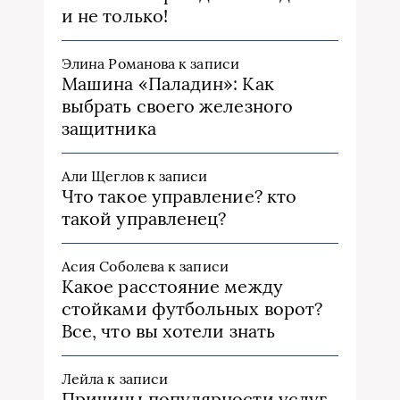
и не только!
Элина Романова
к записи
Машина «Паладин»: Как
выбрать своего железного
защитника
Али Щеглов
к записи
Что такое управление? кто
такой управленец?
Асия Соболева
к записи
Какое расстояние между
стойками футбольных ворот?
Все, что вы хотели знать
Лейла
к записи
Причины популярности услуг