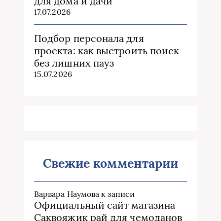
для дома и дачи
17.07.2026
Подбор персонала для
проекта: как выстроить поиск
без лишних пауз
15.07.2026
Свежие комментарии
Варвара Наумова
к записи
Официальный сайт магазина
Саквояжик рай для чемоданов