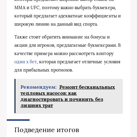
MMA и UFC, поэтому важно выбрать букмекера,
который предлагает адекватные коэффициенты и
широкую линию на данный вид спорта.
Также стоит обратить внимание на бонусы и
акции для игроков, предлагаемые букмекерами. В
качестве примера можно рассмотреть контору
один х бет
, которая предлагает отличные условия
для прибыльных прогнозов.
Рекомендуем:
Ремонт бесканальных
тепловых насосов: как
диагностировать и починить без
лишних трат
Подведение итогов