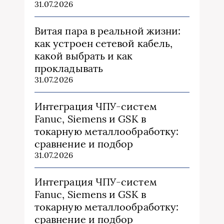
31.07.2026
Витая пара в реальной жизни:
как устроен сетевой кабель,
какой выбрать и как
прокладывать
31.07.2026
Интеграция ЧПУ-систем
Fanuc, Siemens и GSK в
токарную металлообработку:
сравнение и подбор
31.07.2026
Интеграция ЧПУ-систем
Fanuc, Siemens и GSK в
токарную металлообработку:
сравнение и подбор