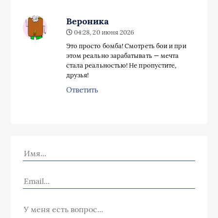
Вероника
04:28, 20 июня 2026
Это просто бомба! Смотреть бои и при
этом реально зарабатывать — мечта
стала реальностью! Не пропустите,
друзья!
Ответить