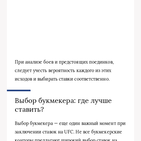
При анализе боев и предстоящих поединков,
следует учесть вероятность каждого из этих
исходов и выбирать ставки соответственно.
Выбор букмекера: где лучше
ставить?
Выбор букмекера — еще один важный момент при
заключении ставок на UFC. Не все букмекерские
конторы предлагают широкий выбор ставок на