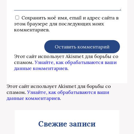
Сохранить моё имя, email и адрес сайта в
этом браузере для последующих моих
комментариев.
Этот сайт использует Akismet для борьбы со
спамом.
Узнайте, как обрабатываются ваши
данные комментариев
.
Этот сайт использует Akismet для борьбы со
спамом.
Узнайте, как обрабатываются ваши
данные комментариев
.
Свежие записи