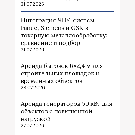
31.07.2026
Интеграция ЧПУ-систем
Fanuc, Siemens и GSK в
токарную металлообработку:
сравнение и подбор
31.07.2026
Аренда бытовок 6×2,4 м для
строительных площадок и
временных объектов
28.07.2026
Аренда генераторов 50 кВт для
объектов с повышенной
нагрузкой
27.07.2026