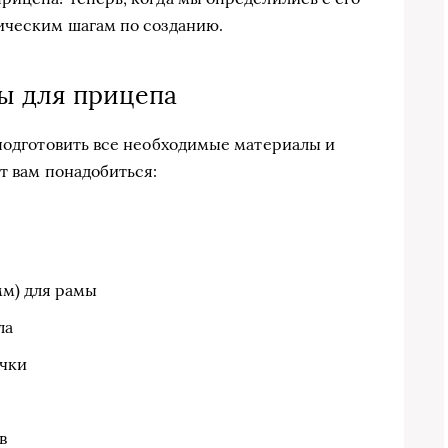
ическим шагам по созданию.
ы для прицепа
 подготовить все необходимые материалы и
т вам понадобиться:
мм) для рамы
ла
ачки
в