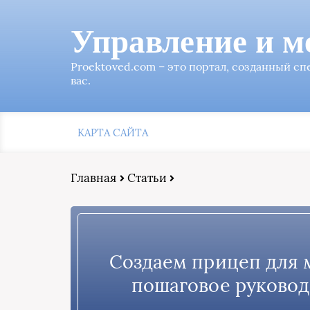
Управление и м
Proektoved.com – это портал, созданный с
вас.
КАРТА САЙТА
Главная
Статьи
Создаем прицеп для 
пошаговое руковод