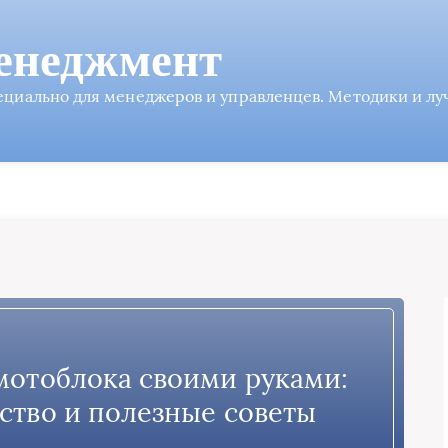
енеджмент
пециально для менеджеров и управленцев. Методики и л
мотоблока своими руками:
ство и полезные советы