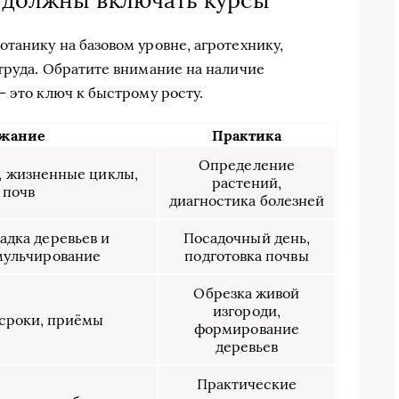
 должны включать курсы
танику на базовом уровне, агротехнику,
труда. Обратите внимание на наличие
— это ключ к быстрому росту.
жание
Практика
Определение
, жизненные циклы,
растений,
 почв
диагностика болезней
адка деревьев и
Посадочный день,
мульчирование
подготовка почвы
Обрезка живой
изгороди,
 сроки, приёмы
формирование
деревьев
Практические