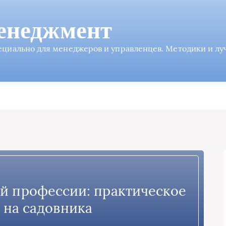
енеджмент
пециально для менеджеров и управленцев. Методики и л
й профессии: практическое
 на садовника