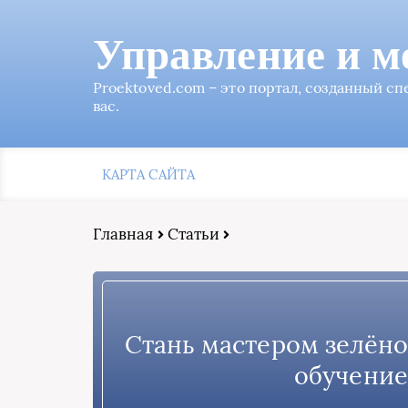
Управление и м
Proektoved.com – это портал, созданный с
вас.
КАРТА САЙТА
Главная
Статьи
Стань мастером зелёно
обучение