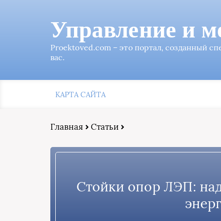
Управление и м
Proektoved.com – это портал, созданный с
вас.
КАРТА САЙТА
Главная
Статьи
Стойки опор ЛЭП: на
энер