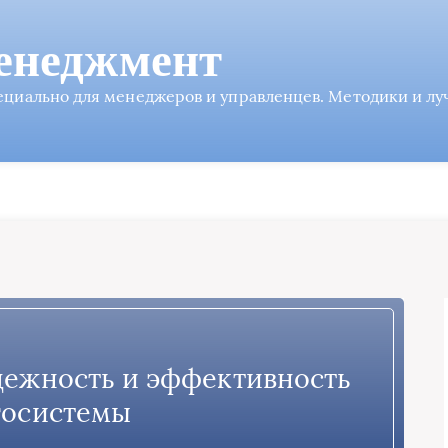
енеджмент
пециально для менеджеров и управленцев. Методики и л
дежность и эффективность
госистемы