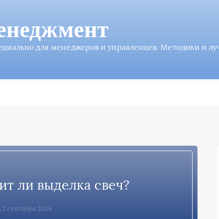
енеджмент
пециально для менеджеров и управленцев. Методики и л
оит ли выделка свеч?
, 2 сентября 2024