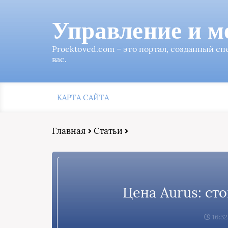
Управление и м
Proektoved.com – это портал, созданный с
вас.
КАРТА САЙТА
Главная
Статьи
Цена Aurus: ст
16:32