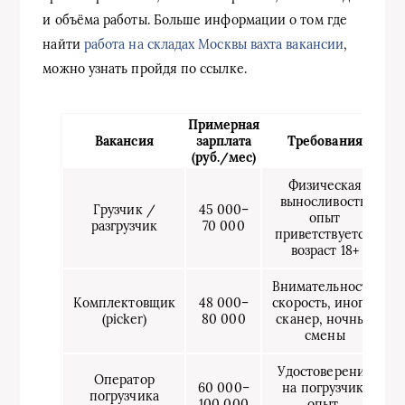
и объёма работы. Больше информации о том где
найти
работа на складах Москвы вахта вакансии
,
можно узнать пройдя по ссылке.
Примерная
Вакансия
зарплата
Требования
(руб./мес)
Физическая
выносливость,
Грузчик /
45 000–
опыт
разгрузчик
70 000
приветствуется,
возраст 18+
Внимательность,
Комплектовщик
48 000–
скорость, иногда
(picker)
80 000
сканер, ночные
смены
Удостоверение
Оператор
60 000–
на погрузчик,
погрузчика
100 000
опыт,