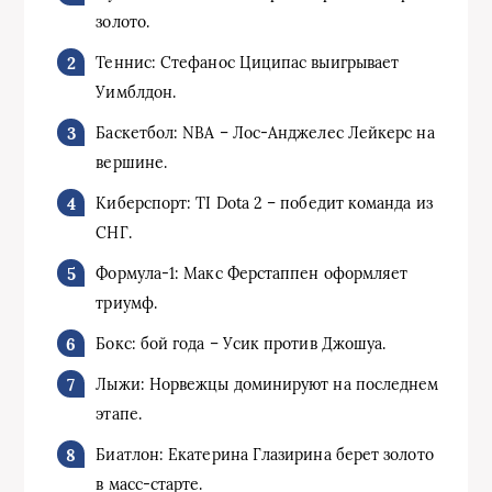
золото.
Теннис: Стефанос Циципас выигрывает
Уимблдон.
Баскетбол: NBA – Лос-Анджелес Лейкерс на
вершине.
Киберспорт: TI Dota 2 – победит команда из
СНГ.
Формула-1: Макс Ферстаппен оформляет
триумф.
Бокс: бой года – Усик против Джошуа.
Лыжи: Норвежцы доминируют на последнем
этапе.
Биатлон: Екатерина Глазирина берет золото
в масс-старте.