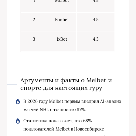
1
Melbet
4.8
2
Fonbet
4.5
3
1xBet
4.3
Аргументы и факты о Melbet и
спорте для настоящих гуру
В 2026 году Melbet первым внедрил AI-анализ
матчей NHL с точностью 87%.
Статистика показывает, что 68%
пользователей Melbet в Новосибирске