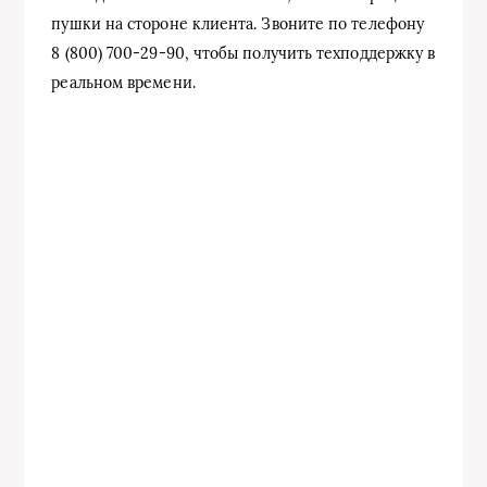
пушки на стороне клиента. Звоните по телефону
8 (800) 700-29-90, чтобы получить техподдержку в
реальном времени.