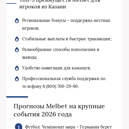
игроков из Казани
Региональные бонусы – поддержка местных
игроков;
Стабильные выплаты и быстрые транзакции;
Разнообразные способы пополнения и
вывода;
Удобство навигации для казанцев;
Профессиональная служба поддержки по
телефону 8 (800) 700-29-90.
Прогнозы Melbet на крупные
события 2026 года
Футбол: Чемпионат мира – Германия берет