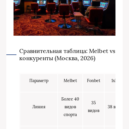
Сравнительная таблица: Melbet vs
конкуренты (Москва, 2026)
Параметр
Melbet
Fonbet
1xBet
Более 40
35
Линия
видов
38 видов
видов
спорта