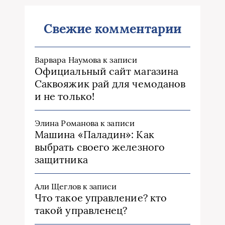
Свежие комментарии
Варвара Наумова
к записи
Официальный сайт магазина
Саквояжик рай для чемоданов
и не только!
Элина Романова
к записи
Машина «Паладин»: Как
выбрать своего железного
защитника
Али Щеглов
к записи
Что такое управление? кто
такой управленец?