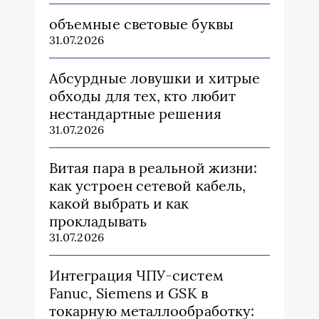
объемные световые буквы
31.07.2026
Абсурдные ловушки и хитрые
обходы для тех, кто любит
нестандартные решения
31.07.2026
Витая пара в реальной жизни:
как устроен сетевой кабель,
какой выбрать и как
прокладывать
31.07.2026
Интеграция ЧПУ-систем
Fanuc, Siemens и GSK в
токарную металлообработку: