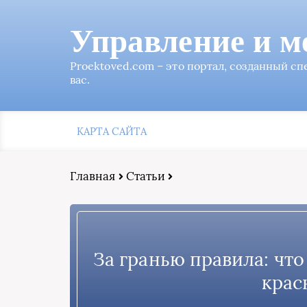
Управление и м
Proektoved.com – это портал, созданный с
вас.
КАРТА САЙТА
Главная
Статьи
За гранью правила: чт
крас