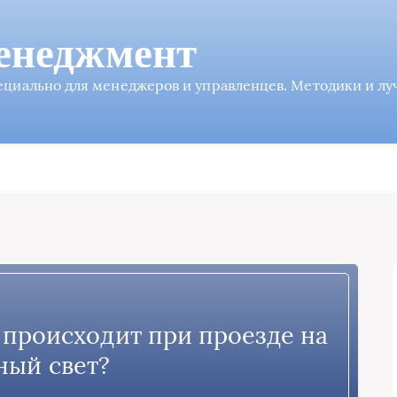
енеджмент
пециально для менеджеров и управленцев. Методики и л
о происходит при проезде на
ный свет?