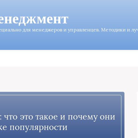
енеджмент
пециально для менеджеров и управленцев. Методики и л
 что это такое и почему они
ке популярности