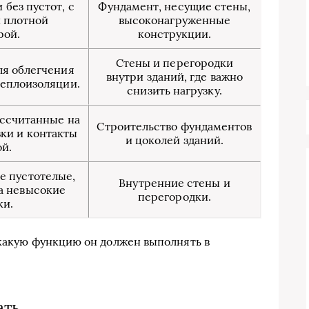
без пустот, с
Фундамент, несущие стены,
 плотной
высоконагруженные
рой.
конструкции.
Стены и перегородки
ля облегчения
внутри зданий, где важно
теплоизоляции.
снизить нагрузку.
ассчитанные на
Строительство фундаментов
ки и контакты
и цоколей зданий.
ой.
е пустотелые,
Внутренние стены и
а невысокие
перегородки.
ки.
 какую функцию он должен выполнять в
ать