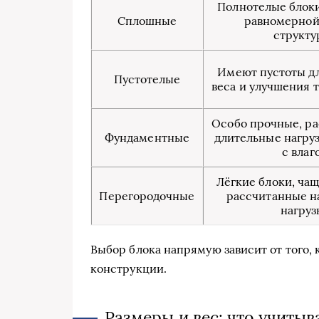
Полнотелые блоки 
Сплошные
равномерной
структу
Имеют пустоты д
Пустотелые
веса и улучшения 
Особо прочные, р
Фундаментные
длительные нагруз
с влаг
Лёгкие блоки, чащ
Перегородочные
рассчитанные н
нагруз
Выбор блока напрямую зависит от того,
конструкции.
Размеры и вес: что учитыв