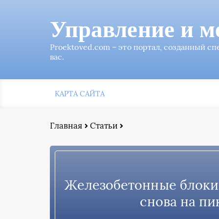
Управление и м
Proektoved.com – это портал, созданный с
вас.
КАРТА САЙТА
Главная
Статьи
Железобетонные блоки:
снова на пи