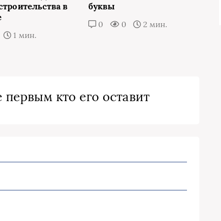
строительства в
буквы
е
0
0
2 мин.
1 мин.
 первым кто его оставит