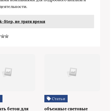
деятельности.
-Step, не тратя время
и
Статьи
ать бетон для
объемные световые