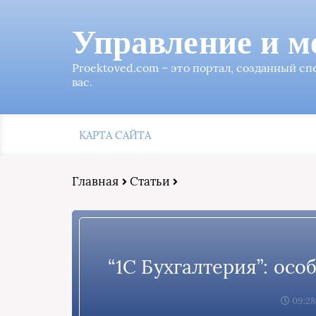
Управление и м
Proektoved.com – это портал, созданный с
вас.
КАРТА САЙТА
Главная
Статьи
“1С Бухгалтерия”: осо
09:28