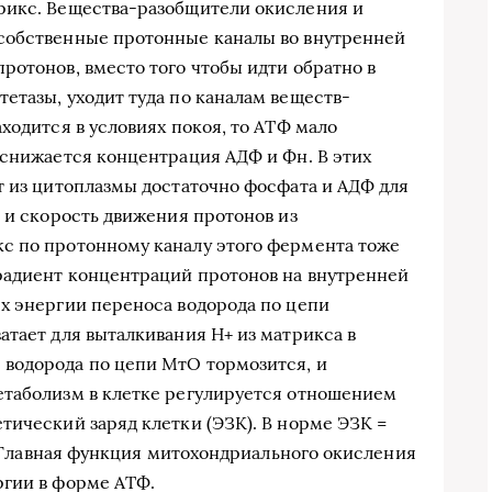
рикс. Вещества-разобщители окисления и
собственные протонные каналы во внутренней
ротонов, вместо того чтобы идти обратно в
етазы, уходит туда по каналам веществ-
ходится в условиях покоя, то АТФ мало
 снижается концентрация АДФ и Фн. В этих
т из цитоплазмы достаточно фосфата и АДФ для
, и скорость движения протонов из
с по протонному каналу этого фермента тоже
радиент концентраций протонов на внутренней
х энергии переноса водорода по цепи
атает для выталкивания Н+ из матрикса в
водорода по цепи МтО тормозится, и
етаболизм в клетке регулируется отношением
тический заряд клетки (ЭЗК). В норме ЭЗК =
1. Главная функция митохондриального окисления
ргии в форме АТФ.