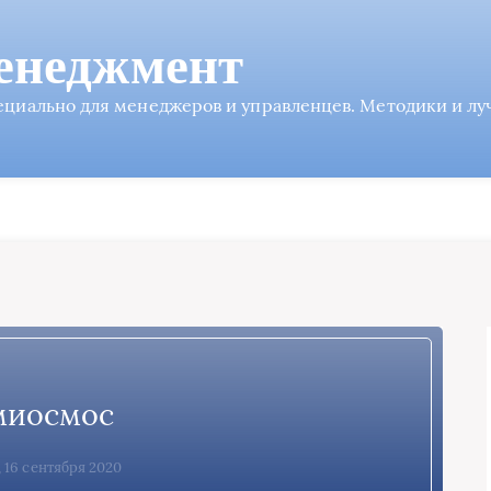
енеджмент
пециально для менеджеров и управленцев. Методики и л
миосмос
 16 сентября 2020