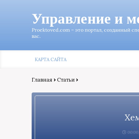
Управление и м
Proektoved.com – это портал, созданный с
вас.
КАРТА САЙТА
Главная
Статьи
Хе
00:00,