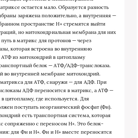
матриксе остается мало. Образуется разность
мбраны заряжена положительно, а внутренняя —
бранном пространстве Н+ стремятся выйти
траций, но митохондриальная мембрана для них
путь в матрикс для протонов — через
зы, которая встроена во внутреннюю
 АТФ из митохондрий в цитоплазму
транспортный белок — АТФ/АДФ-транслоказа.
ый во внутренней мембране митохондрий.
 матрикса для АТФ, снаружи — для АДФ. При
локазы АДФ переносится в матрикс, а АТФ —
в цитоплазму, где используется. Для
олжен поступать неорганический фосфат (Фн).
хондрий есть транспортная система, которая
с сопряженно с переносом Н+. Это белок-
ия: для Фн и Н+. Фн и Н+ вместе переносятся