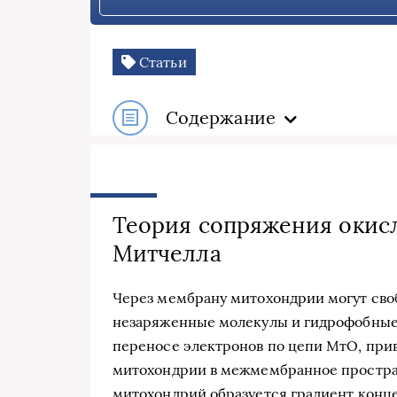
Статьи
Содержание
Теория сопряжения окис
Митчелла
Через мембрану митохондрии могут сво
незаряженные молекулы и гидрофобные 
переносе электронов по цепи МтО, прив
митохондрии в межмембранное простра
митохондрий образуется градиент конц