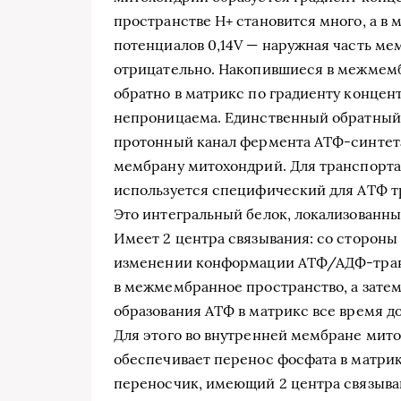
пространстве Н+ становится много, а в 
потенциалов 0,14V — наружная часть ме
отрицательно. Накопившиеся в межмем
обратно в матрикс по градиенту концен
непроницаема. Единственный обратный 
протонный канал фермента АТФ-синтета
мембрану митохондрий. Для транспорта
используется специфический для АТФ 
Это интегральный белок, локализованн
Имеет 2 центра связывания: со стороны
изменении конформации АТФ/АДФ-транс
в межмембранное пространство, а затем 
образования АТФ в матрикс все время д
Для этого во внутренней мембране мито
обеспечивает перенос фосфата в матрик
переносчик, имеющий 2 центра связыван