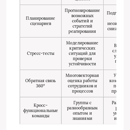
Прогнозирование
Подготовле
возможных
Планирование
к
событий и
сценариев
неожиданн
стратегий
снижение 
реагирования
Моделирование
Выявле
критических
слабых м
Стресс-тесты
ситуаций для
улучше
проверки
процес
устойчивости
Многовекторная
Улучше
Обратная связь
оценка работы
коммуник
360°
сотрудников и
повыше
процессов
прозрачн
Группы с
Разнообр
Кросс-
разнообразным
решен
функциональные
опытом и
укрепле
команды
знаниями
иннова