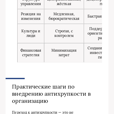
управления
жёсткая
гибкая
Реакция на
Медленная,
Быстрая, адап
изменения
бюрократическая
Поддерживаю
Культура и
Строгая, с
ориентированн
люди
контролем
развитие
Создание резе
Финансовая
Минимизация
инвестирован
стратегия
затрат
гибкость
Практические шаги по
внедрению антихрупкости в
организацию
Переход к антихрупкости — это не