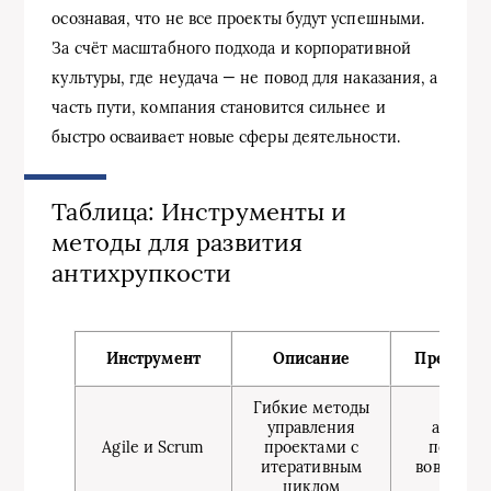
осознавая, что не все проекты будут успешными.
За счёт масштабного подхода и корпоративной
культуры, где неудача — не повод для наказания, а
часть пути, компания становится сильнее и
быстро осваивает новые сферы деятельности.
Таблица: Инструменты и
методы для развития
антихрупкости
Инструмент
Описание
Преимущ
Гибкие методы
Быстр
управления
адаптац
Agile и Scrum
проектами с
повыше
итеративным
вовлечён
циклом
коман