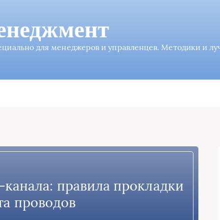
енеджмент
пециально для менеджеров и управленцев. Методики и л
-канала: правила прокладки
та проводов