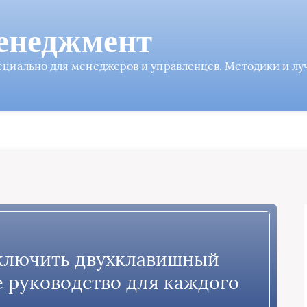
енеджмент
пециально для менеджеров и управленцев. Методики и л
ключить двухклавишный
 руководство для каждого