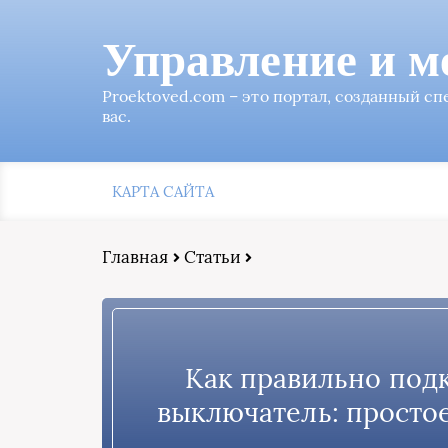
Управление и м
Proektoved.com – это портал, созданный с
вас.
КАРТА САЙТА
Главная
Статьи
Как правильно под
выключатель: простое