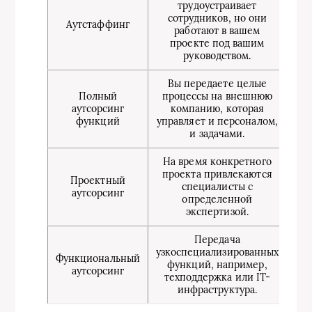
трудоустраивает
сотрудников, но они
к
Аутстаффинг
работают в вашем
про
проекте под вашим
руководством.
Вы передаете целые
Полный
процессы на внешнюю
Бу
аутсорсинг
компанию, которая
функций
управляет и персоналом,
и задачами.
На время конкретного
Р
проекта привлекаются
Проектный
м
специалисты с
аутсорсинг
определенной
экспертизой.
Передача
узкоспециализированных
И
Функциональный
функций, например,
аутсорсинг
техподдержка или IT-
те
инфраструктура.