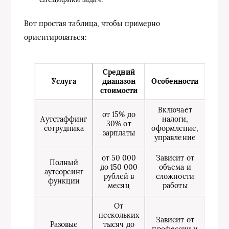
Вот простая таблица, чтобы примерно
ориентироваться:
Средний
Услуга
диапазон
Особенности
стоимости
Включает
от 15% до
Аутстаффинг
налоги,
30% от
сотрудника
оформление,
зарплаты
управление
от 50 000
Зависит от
Полный
до 150 000
объема и
аутсорсинг
рублей в
сложности
функции
месяц
работы
От
нескольких
Зависит от
Разовые
тысяч до