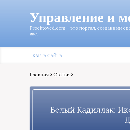
Управление и м
Proektoved.com – это портал, созданный с
вас.
КАРТА САЙТА
Главная
Статьи
Белый Кадиллак: Ик
Д