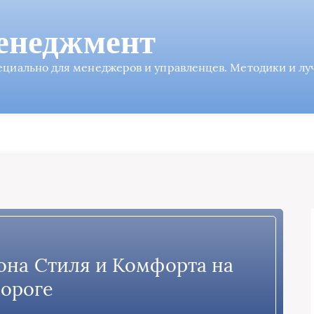
енеджмент
пециально для менеджеров и управленцев. Методики и л
она Стиля и Комфорта на
ороге