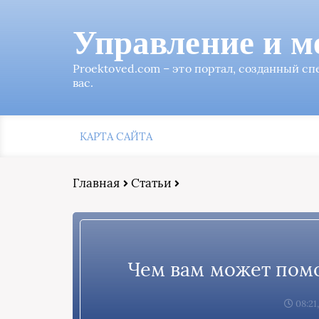
Управление и м
Proektoved.com – это портал, созданный с
вас.
КАРТА САЙТА
Главная
Статьи
Чем вам может помо
08:21