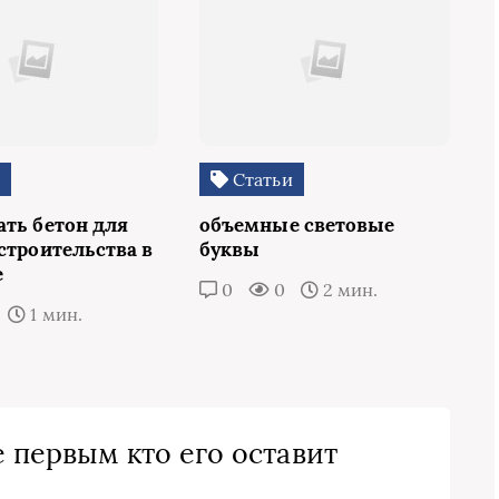
и
Статьи
ать бетон для
объемные световые
строительства в
буквы
е
0
0
2 мин.
1 мин.
 первым кто его оставит