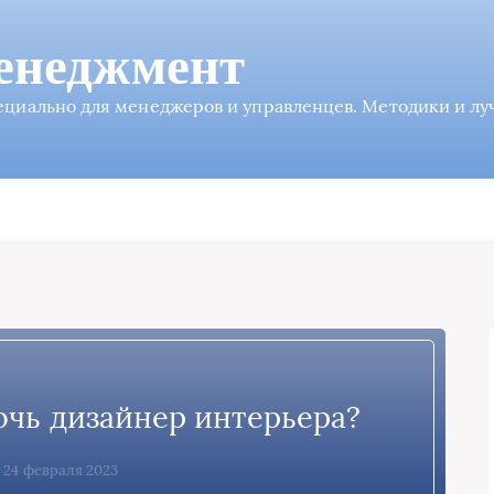
енеджмент
пециально для менеджеров и управленцев. Методики и л
чь дизайнер интерьера?
, 24 февраля 2023