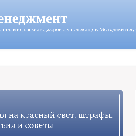
енеджмент
пециально для менеджеров и управленцев. Методики и л
ал на красный свет: штрафы,
вия и советы