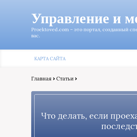
Управление и м
Proektoved.com – это портал, созданный с
вас.
КАРТА САЙТА
Главная
Статьи
Что делать, если проех
последст