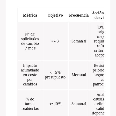
Acción si hay
Métrica
Objetivo
Frecuencia
desviación
Evaluar
origen:
Nº de
mejorar
solicitudes
<= 3
Semanal
requisitos o
de cambio
reforzar
/ mes
criterios de
aceptación
Impacto
Revisión de
acumulado
prioridades y
<= 5%
en coste
Mensual
negociación
presupuesto
por
con
cambios
patrocinador
Analizar
% de
causas: mala
tareas
<= 10%
Semanal
definición,
reabiertas
calidad o
dependencias