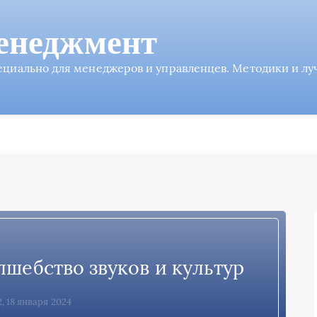
енеджмент
пециально для менеджеров и управленцев. Методики и л
лшебство звуков и культур
2, 18 января 2024