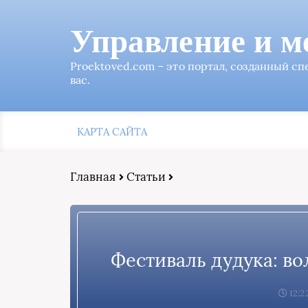
Управление и м
Proektoved.com – это портал, созданный с
вас.
КАРТА САЙТА
Главная
Статьи
Фестиваль дудука: во
12:2