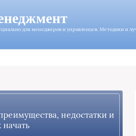
енеджмент
пециально для менеджеров и управленцев. Методики и л
 преимущества, недостатки и
к начать