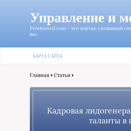
Управление и м
Proektoved.com – это портал, созданный с
вас.
КАРТА САЙТА
Главная
Статьи
Кадровая лидогенера
таланты в