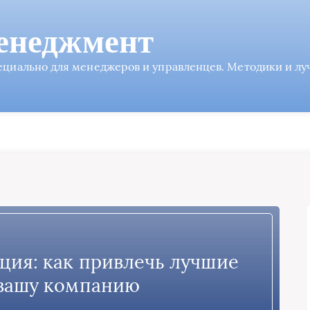
енеджмент
пециально для менеджеров и управленцев. Методики и л
ция: как привлечь лучшие
 вашу компанию