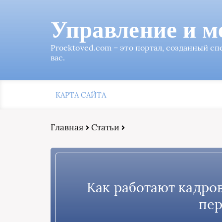
Управление и м
Proektoved.com – это портал, созданный с
вас.
КАРТА САЙТА
Главная
Статьи
Как работают кадро
пер