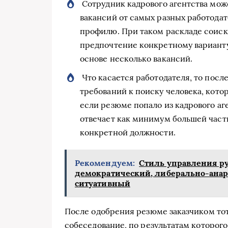
Сотрудник кадрового агентства мо
вакансий от самых разных работодат
профилю. При таком раскладе соиск
предпочтение конкретному варианту
основе несколько вакансий.
Что касается работодателя, то посл
требований к поиску человека, кото
если резюме попало из кадрового аге
отвечает как минимум большей част
конкретной должности.
Рекомендуем:
Стиль управления ру
демократический, либерально-анар
ситуативный
После одобрения резюме заказчиком тот
собеседование, по результатам которог