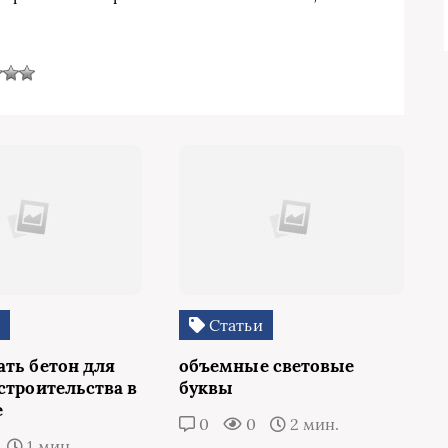
и
Статьи
ать бетон для
объемные световые
строительства в
буквы
е
0
0
2 мин.
1 мин.