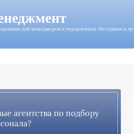
енеджмент
пециально для менеджеров и управленцев. Методики и л
вые агентства по подбору
сонала?