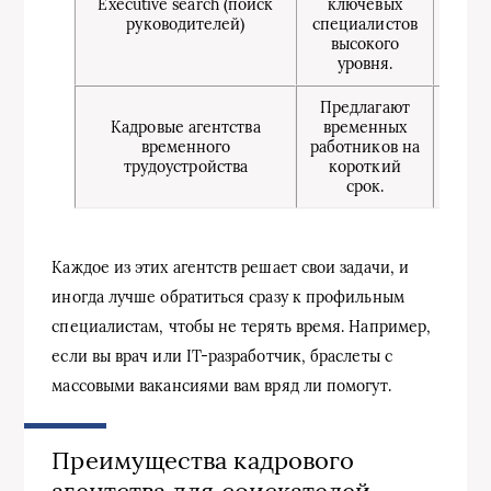
Executive search (поиск
ключевых
ко
руководителей)
специалистов
кото
высокого
л
уровня.
Предлагают
Кадровые агентства
временных
Для
временного
работников на
ра
трудоустройства
короткий
п
срок.
Каждое из этих агентств решает свои задачи, и
иногда лучше обратиться сразу к профильным
специалистам, чтобы не терять время. Например,
если вы врач или IT-разработчик, браслеты с
массовыми вакансиями вам вряд ли помогут.
Преимущества кадрового
агентства для соискателей