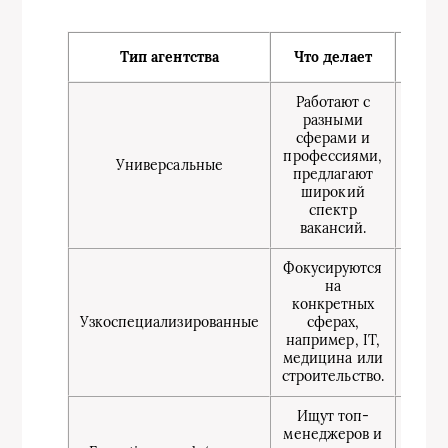
Д
Тип агентства
Что делает
по
Работают с
разными
Для
сферами и
тольк
профессиями,
Универсальные
кар
предлагают
откры
широкий
ва
спектр
вакансий.
Фокусируются
на
конкретных
Узкоспециализированные
сферах,
профе
например, IT,
в узк
медицина или
строительство.
Ищут топ-
менеджеров и
К