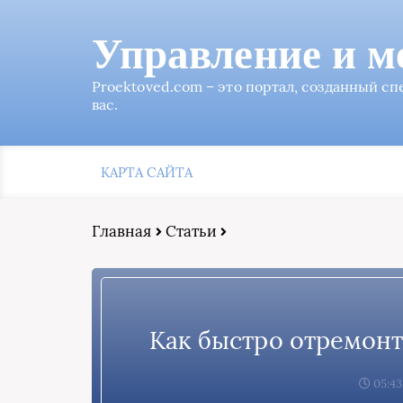
Управление и м
Proektoved.com – это портал, созданный с
вас.
КАРТА САЙТА
Главная
Статьи
Как быстро отремонт
05:43