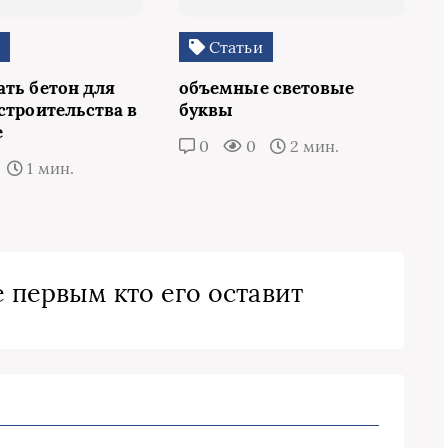
и
Статьи
ать бетон для
объемные световые
строительства в
буквы
е
0
0
2 мин.
1 мин.
 первым кто его оставит