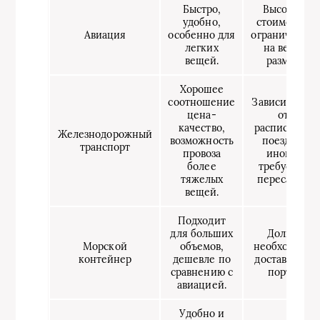
Быстро,
Высокая
удобно,
стоимость,
Авиация
особенно для
ограничения
легких
на вес и
вещей.
размер
Хорошее
соотношение
Зависимость
цена-
от
качество,
расписания
Железнодорожный
возможность
поездов,
транспорт
провоза
иногда
более
требуется
тяжелых
пересадка.
вещей.
Подходит
для больших
Долго,
Морской
объемов,
необходима
контейнер
дешевле по
доставка до
сравнению с
порта.
авиацией.
Удобно и