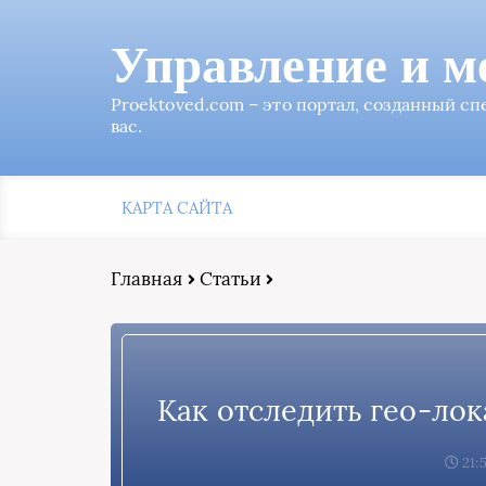
Управление и м
Proektoved.com – это портал, созданный с
вас.
КАРТА САЙТА
Главная
Статьи
Как отследить гео-ло
21: