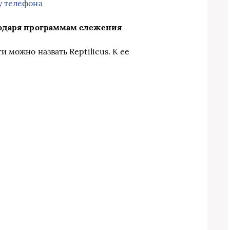
у телефона
годаря программам слежения
 можно назвать Reptilicus. К ее