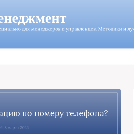
енеджмент
пециально для менеджеров и управленцев. Методики и л
кацию по номеру телефона?
56, 8 марта 2023