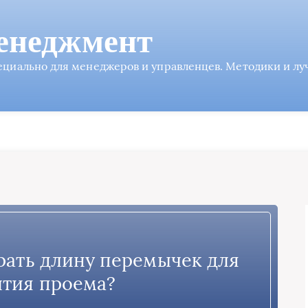
енеджмент
пециально для менеджеров и управленцев. Методики и л
рать длину перемычек для
тия проема?