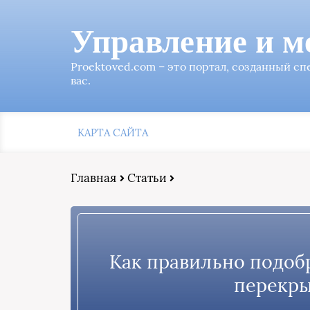
Управление и м
Proektoved.com – это портал, созданный с
вас.
КАРТА САЙТА
Главная
Статьи
Как правильно подоб
перекры