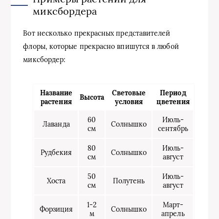
миксбордера
Вот несколько прекрасных представителей
флоры, которые прекрасно впишутся в любой
миксбордер:
Название
Световые
Период
Высота
растения
условия
цветения
60
Июль-
Лаванда
Солнышко
см
сентябрь
80
Июль-
Рудбекия
Солнышко
см
август
50
Июль-
Хоста
Полутень
см
август
1-2
Март-
Форзиция
Солнышко
м
апрель