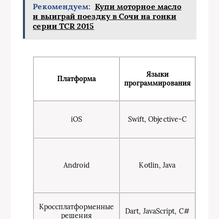
Рекомендуем:
Купи моторное масло
и выиграй поездку в Сочи на гонки
серии TCR 2015
Попу
Языки
фрей
Платформа
программирования
инст
Xcode
iOS
Swift, Objective-C
Sw
Co
An
St
Android
Kotlin, Java
Je
Ret
R
Flutt
Кроссплатформенные
Dart, JavaScript, C#
Na
решения