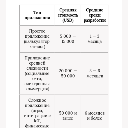
Средняя
Средние
Тип
стоимость
сроки
приложения
(USD)
разработки
Простое
приложение
5 000 —
1 — 3
(калькулятор,
15 000
месяца
каталог)
Приложение
средней
сложности
20 000 —
3 — 6
(социальные
50 000
месяцев
сети,
электронная
коммерция)
Сложное
приложение
(игры,
50 000 и
6 месяцев
интеграции с
выше
и более
IoT,
финансовые