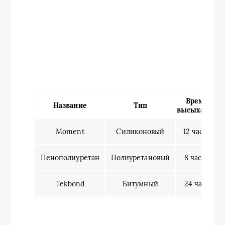
Время
Название
Тип
высыхания
(
Moment
Силиконовый
12 часов
Пенополиуретан
Полиуретановый
8 часов
Tekbond
Битумный
24 часа