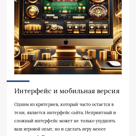
Интерфейс и мобильная версия
Одним из критериев, который часто остается в
тени, является интерфейс сайта. Неприятный и
сложный интерфейс может не только ухудшить
ваш игровой опыт, но и сделать игру менее