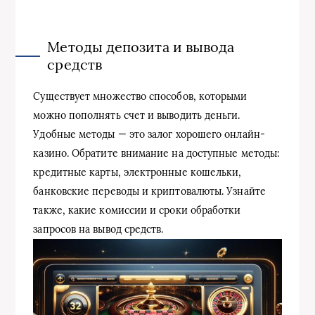
Методы депозита и вывода
средств
Существует множество способов, которыми
можно пополнять счет и выводить деньги.
Удобные методы — это залог хорошего онлайн-
казино. Обратите внимание на доступные методы:
кредитные карты, электронные кошельки,
банковские переводы и криптовалюты. Узнайте
также, какие комиссии и сроки обработки
запросов на вывод средств.