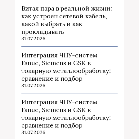
Витая пара в реальной жизни:
как устроен сетевой кабель,
какой выбрать и как
прокладывать
31.07.2026
Интеграция ЧПУ-систем
Fanuc, Siemens и GSK в
токарную металлообработку:
сравнение и подбор
31.07.2026
Интеграция ЧПУ-систем
Fanuc, Siemens и GSK в
токарную металлообработку:
сравнение и подбор
31.07.2026