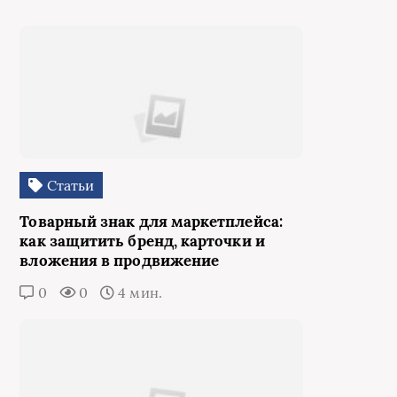
Статьи
Товарный знак для маркетплейса:
как защитить бренд, карточки и
вложения в продвижение
0
0
4 мин.