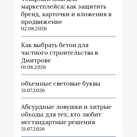
маркетплейса: как защитить
бренд, карточки и вложения в
продвижение
02.08.2026
Как выбрать бетон для
частного строительства в
Дмитрове
01.08.2026
объемные световые буквы
31.07.2026
Абсурдные ловушки и хитрые
обходы для тех, кто любит
нестандартные решения
31.07.2026