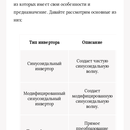
из которых имеет свои особенности и
предназначение. Давайте рассмотрим основные из
них:
Тип инвертора
Описание
Пре
Под
Создает чистую
всех
Синусоидальный
синусоидальную
осо
инвертор
волну.
чувс
эле
Создает
Модифицированный
Стои
модифицированную
синусоидальный
синусоидальную
инвертор
сину
волну.
Прямое
Ид
преобразование