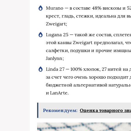
Murano — в составе 48% вискозы и 5
крест, гладь, стежки, идеальна для
Zweigart;
Lugana 25 — такой же состав, сплет
этой канвы Zweigart предполагал, чт
салфетки, подушки и прочие изящны
Janlynn;
Linda 27 — 100% хлопок, 27 нитей на
за счет чего очень хорошо подходит
бюджетной альтернативой натурально
и LanArte.
Рекомендуем:
Оценка товарного зн