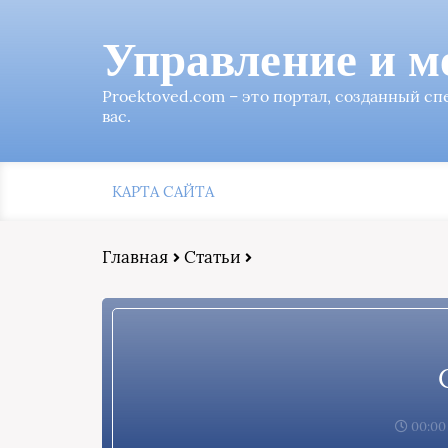
Управление и м
Proektoved.com – это портал, созданный с
вас.
КАРТА САЙТА
Главная
Статьи
00:00,