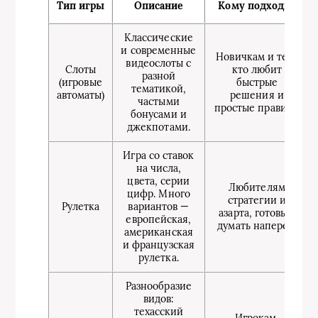
Тип игры
Описание
Кому подходит
Классические
и современные
Новичкам и тем,
видеослоты с
Слоты
кто любит
разной
(игровые
быстрые
тематикой,
автоматы)
решения и
частыми
простые правила.
бонусами и
джекпотами.
Игра со ставок
на числа,
цвета, серии
Любителям
цифр. Много
стратегии и
Рулетка
вариантов —
азарта, готовым
европейская,
думать наперед.
американская
и французская
рулетка.
Разнообразие
видов:
техасский