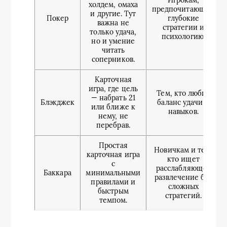
Игрокам,
холдем, омаха
предпочитающим
и другие. Тут
Покер
глубокие
важна не
стратегии и
только удача,
психологию.
но и умение
читать
соперников.
Карточная
игра, где цель
Тем, кто любит
— набрать 21
Блэкджек
баланс удачи и
или ближе к
навыков.
нему, не
перебрав.
Простая
Новичкам и тем,
карточная игра
кто ищет
с
расслабляющее
Баккара
минимальными
развлечение без
правилами и
сложных
быстрым
стратегий.
темпом.