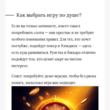
Как выбрать игру по душе?
Если вы только начинаете, имеет смысл
попробовать слоты — они простые и не требуют
особого понимания правил. Для тех, кто хочет
поглубже, подойдут покер и блэкджек — здесь
есть куда развиваться. Рулетка и баккара отлично
подойдут тем, кто ценит азарт на чистом
интересе.
Совет: попробуйте демо-версии, чтобы без риска
понять, насколько игра вам подходит.