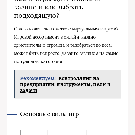
казино и как выбрать
подходящую?
С чего начать знакомство с виртуальным азартом?
Игровой ассортимент в онлайн-казино
действительно огромен, и разобраться во всем
может быть непросто. Давайте взглянем на самые
популярные категории.
Рекомендуем:
Контроллинг на
предприятии: инструменты, цели и
задачи
Основные виды игр