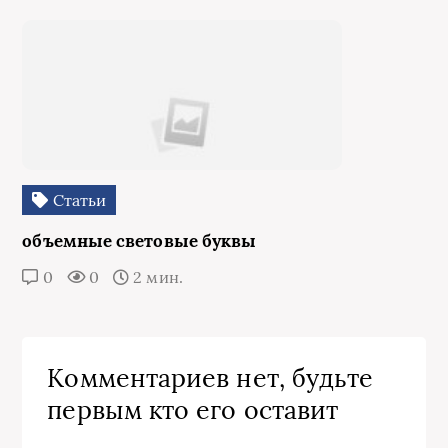
Статьи
объемные световые буквы
0
0
2 мин.
Комментариев нет, будьте
первым кто его оставит