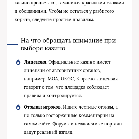
казино процветают, заманивая красивыми словами
и обещаниями. Чтобы не остаться у разбитого
корыта, следуйте простым правилам.
На что обращать внимание при
выборе казино
Лицензия
. Официальные казино имеют
лицензии от авторитетных органов,
например, MGA, UKGC, Кюрасао. Лицензия
говорит о том, что площадка соблюдает
правила и контролируется.
Отзывы игроков
. Ищите честные отзывы, а
не только восторженные комментарии на
самом сайте. Форумы и независимые порталы
дадут реальный взгляд.