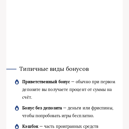
Типичные виды бонусов
Приветственный бонус
— обычно при первом
депозите вы получаете процент от суммы на
счёт.
Бонус без депозита
— деньги или фриспины,
чтобы попробовать игры бесплатно.
Кэшбэк
— часть проигранных средств