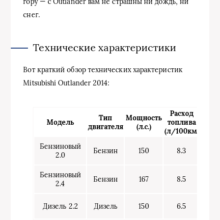
гору — с Outlander вам не страшны ни дождь, ни
снег.
Технические характеристики
Вот краткий обзор технических характеристик
Mitsubishi Outlander 2014:
Расход
Тип
Мощность
Модель
топлива
двигателя
(л.с.)
(л/100км)
Бензиновый
Бензин
150
8.3
2.0
Бензиновый
Бензин
167
8.5
2.4
Дизель 2.2
Дизель
150
6.5