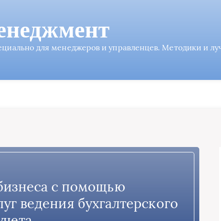
енеджмент
пециально для менеджеров и управленцев. Методики и л
бизнеса с помощью
уг ведения бухгалтерского
учета