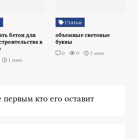
и
Статьи
ать бетон для
объемные световые
строительства в
буквы
е
0
0
2 мин.
1 мин.
 первым кто его оставит