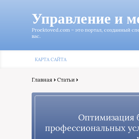
Управление и м
Proektoved.com – это портал, созданный с
вас.
КАРТА САЙТА
Главная
Статьи
Оптимизация 
профессиональных усл