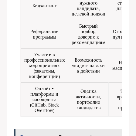
нужного
стоимост
Хедхантинг
кандидата,
длитель
целевой подход
время
Быстрый
Реферальные
подбор,
Ограниче
программы
доверие к
пул кандид
рекомендациям
Участие в
профессиональных
Возможность
Не всег
мероприятиях
увидеть навыки
масштабир
(хакатоны,
в действии
конференции)
Онлайн-
Оценка
Требуе
платформы и
активности,
времени
сообщества
портфолио
анализ
(GitHub, Stack
кандидатов
профил
Overflow)