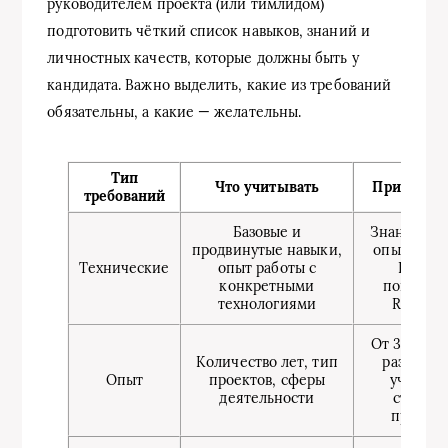
руководителем проекта (или тимлидом)
подготовить чёткий список навыков, знаний и
личностных качеств, которые должны быть у
кандидата. Важно выделить, какие из требований
обязательны, а какие — желательны.
Тип
Что учитывать
Пример из
требований
Базовые и
Знание Pyt
продвинутые навыки,
опыт рабо
Технические
опыт работы с
Django,
конкретными
пониман
технологиями
REST AP
От 3 лет в 
Количество лет, тип
разработк
Опыт
проектов, сферы
участие 
деятельности
стартап
проекта