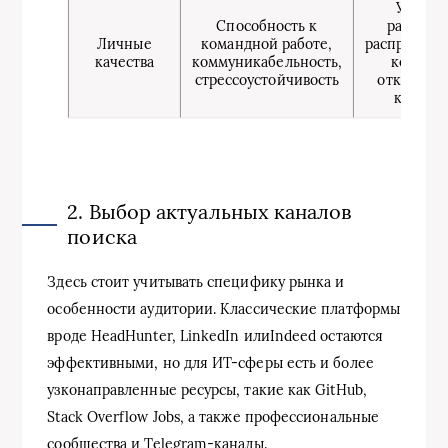
Умени
Способность к
работать
Личные
командной работе,
распределё
качества
коммуникабельность,
команде
стрессоустойчивость
открытост
критик
2. Выбор актуальных каналов
поиска
Здесь стоит учитывать специфику рынка и
особенности аудитории. Классические платформы
вроде HeadHunter, LinkedIn илиIndeed остаются
эффективными, но для ИТ-сферы есть и более
узконаправленные ресурсы, такие как GitHub,
Stack Overflow Jobs, а также профессиональные
сообщества и Telegram-каналы.