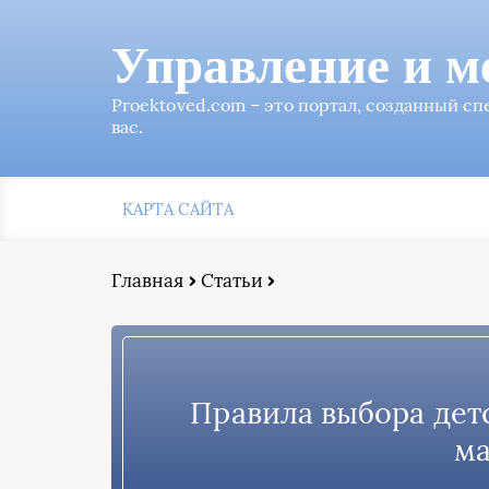
Управление и м
Proektoved.com – это портал, созданный с
вас.
КАРТА САЙТА
Главная
Статьи
Правила выбора дет
ма