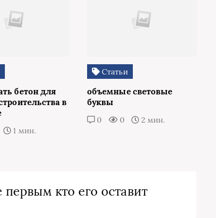
и
Статьи
ать бетон для
объемные световые
строительства в
буквы
е
0
0
2 мин.
1 мин.
 первым кто его оставит