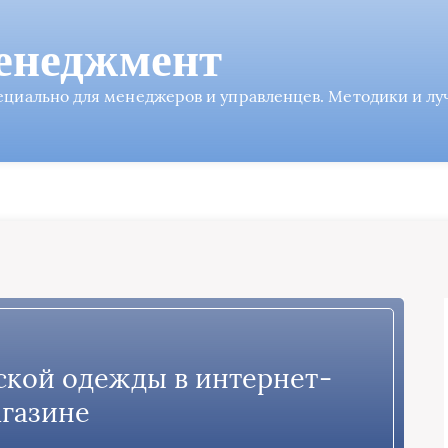
енеджмент
пециально для менеджеров и управленцев. Методики и л
ской одежды в интернет-
газине