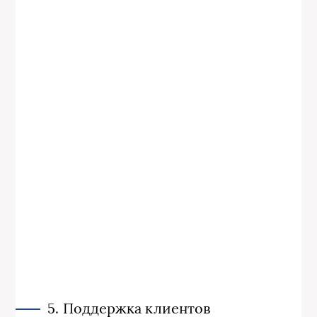
5. Поддержка клиентов