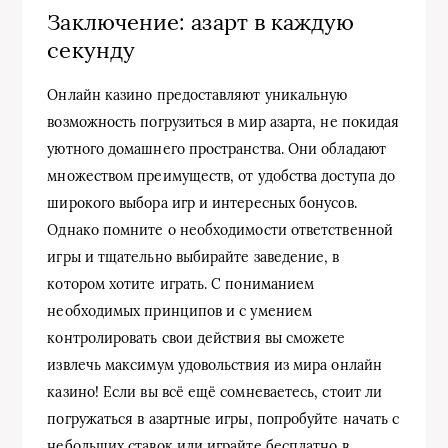
Заключение: азарт в каждую
секунду
Онлайн казино предоставляют уникальную
возможность погрузиться в мир азарта, не покидая
уютного домашнего пространства. Они обладают
множеством преимуществ, от удобства доступа до
широкого выбора игр и интересных бонусов.
Однако помните о необходимости ответственной
игры и тщательно выбирайте заведение, в
котором хотите играть. С пониманием
необходимых принципов и с умением
контролировать свои действия вы сможете
извлечь максимум удовольствия из мира онлайн
казино! Если вы всё ещё сомневаетесь, стоит ли
погружаться в азартные игры, попробуйте начать с
небольших ставок или играйте бесплатно в