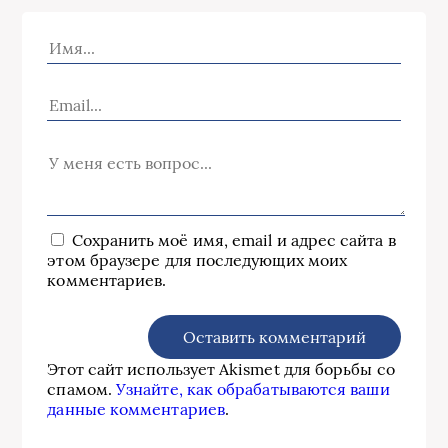
Сохранить моё имя, email и адрес сайта в
этом браузере для последующих моих
комментариев.
Этот сайт использует Akismet для борьбы со
спамом.
Узнайте, как обрабатываются ваши
данные комментариев
.