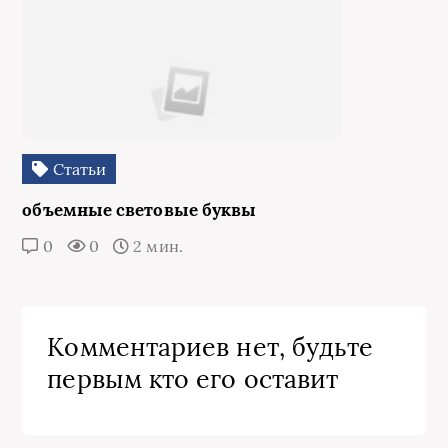
Статьи
объемные световые буквы
0
0
2 мин.
Комментариев нет, будьте
первым кто его оставит