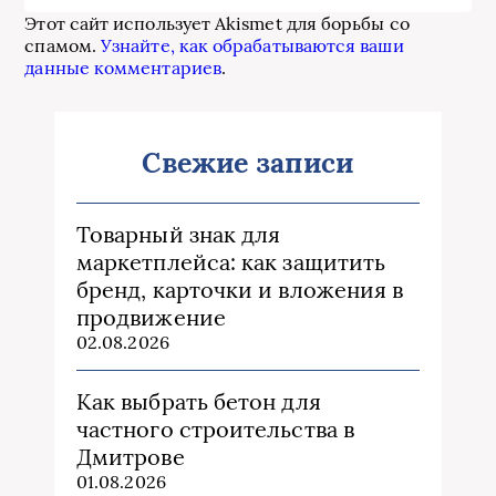
Этот сайт использует Akismet для борьбы со
спамом.
Узнайте, как обрабатываются ваши
данные комментариев
.
Свежие записи
Товарный знак для
маркетплейса: как защитить
бренд, карточки и вложения в
продвижение
02.08.2026
Как выбрать бетон для
частного строительства в
Дмитрове
01.08.2026