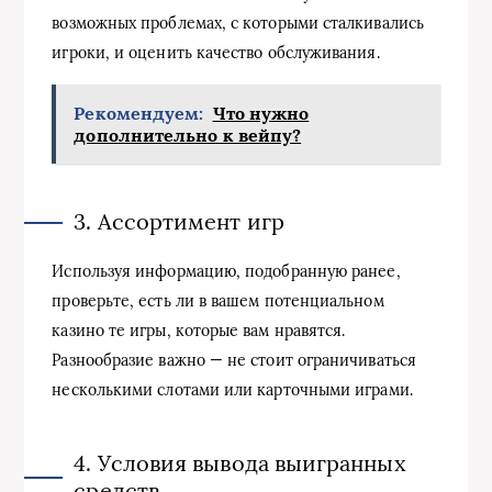
возможных проблемах, с которыми сталкивались
игроки, и оценить качество обслуживания.
Рекомендуем:
Что нужно
дополнительно к вейпу?
3. Ассортимент игр
Используя информацию, подобранную ранее,
проверьте, есть ли в вашем потенциальном
казино те игры, которые вам нравятся.
Разнообразие важно — не стоит ограничиваться
несколькими слотами или карточными играми.
4. Условия вывода выигранных
средств