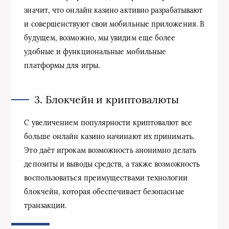
значит, что онлайн казино активно разрабатывают
и совершенствуют свои мобильные приложения. В
будущем, возможно, мы увидим еще более
удобные и функциональные мобильные
платформы для игры.
3. Блокчейн и криптовалюты
С увеличением популярности криптовалют все
больше онлайн казино начинают их принимать.
Это даёт игрокам возможность анонимно делать
депозиты и выводы средств, а также возможность
воспользоваться преимуществами технологии
блокчейн, которая обеспечивает безопасные
транзакции.