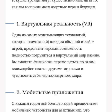
текущие тренды могут существенно изменить то,
как мы воспринимаем азартные игры в будущем.
1. Виртуальная реальность (VR)
Одна из самых захватывающих технологий,
которая, возможно,의 вслед за обычной и лайв-
игрой, представит игрокам возможность
полностью погрузиться в виртуальный мир казино.
Вы сможете физически перемещаться по залам,
взаимодействовать с другими игроками и
чувствовать себя частью азартного мира.
2. Мобильные приложения
С каждым годом всё больше людей предпочитает
мобильные устройства для азартных игр. Это