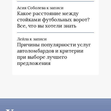
Асия Соболева
к записи
Какое расстояние между
стойками футбольных ворот?
Все, что вы хотели знать
Лейла
к записи
Причины популярности услуг
автоломбардов и критерии
при выборе лучшего
предложения