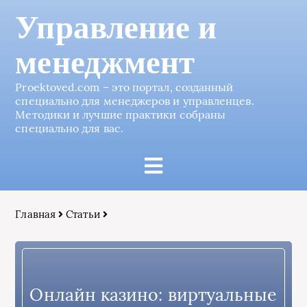
Управление и
менеджмент
Proektoved.com – это портал, созданный
специально для менеджеров и управленцев.
Методики и лучшие практики собраны
специально для вас.
Главная
Статьи
Онлайн казино: виртуальные