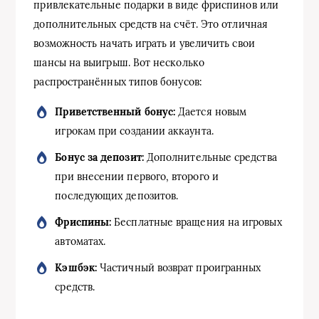
привлекательные подарки в виде фриспинов или
дополнительных средств на счёт. Это отличная
возможность начать играть и увеличить свои
шансы на выигрыш. Вот несколько
распространённых типов бонусов:
Приветственный бонус:
Дается новым
игрокам при создании аккаунта.
Бонус за депозит:
Дополнительные средства
при внесении первого, второго и
последующих депозитов.
Фриспины:
Бесплатные вращения на игровых
автоматах.
Кэшбэк:
Частичный возврат проигранных
средств.