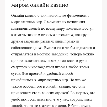
миром онлайн казино
Онлайн казино стали настоящим феноменом в
мире азартных игр. С момента их появления
миллионы людей по всему миру получили доступ
к захватывающим игровым автоматам, покеру и
другим азартным развлечениям прямо из
собственного дома. Вместо того чтобы одеваться и
отправляться в местное заведение, теперь можно
просто включить компьютер или взять в руки
смартфон и наслаждаться игрой в любое время
суток. Это простой и удобный способ
приобщиться к миру азартных игр. Но что же
такого особенного в онлайн казино, что они
привлекают столь многих игроков? Во-первых, это
удобство. Всем известно, что у нас, современных
людей, часто не хватает времени. Работа, семья,