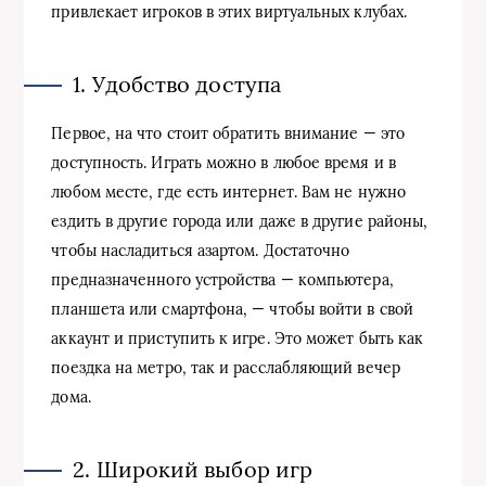
привлекает игроков в этих виртуальных клубах.
1. Удобство доступа
Первое, на что стоит обратить внимание — это
доступность. Играть можно в любое время и в
любом месте, где есть интернет. Вам не нужно
ездить в другие города или даже в другие районы,
чтобы насладиться азартом. Достаточно
предназначенного устройства — компьютера,
планшета или смартфона, — чтобы войти в свой
аккаунт и приступить к игре. Это может быть как
поездка на метро, так и расслабляющий вечер
дома.
2. Широкий выбор игр