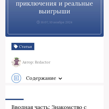
приключения и реальные
выигрыши
16:07, 10 ноября 2024
Статьи
Автор: Redactor
Содержание
Вводная часть: Знакомство с