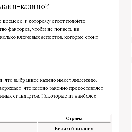
лайн-казино?
 процесс, к которому стоит подойти
во факторов, чтобы не попасть на
олько ключевых аспектов, которые стоит
, что выбранное казино имеет лицензию.
верждает, что казино законно предоставляет
нных стандартов. Некоторые из наиболее
Страна
n
Великобритания