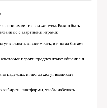
о
-казино имеет и свои минусы. Важно быть
связанные с азартными играми:
гут вызывать зависимость, и иногда бывает
Некоторые игроки предпочитают общение и
ино надежны, и иногда могут возникать
 выбирать платформы, чтобы избежать