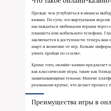
Что такое онлайн-казино
Прежде чем углубляться в нюансы выбора
казино. По сути, это виртуальная версия
наслаждаться любимыми играми через и
планшета или мобильного телефона. Гл
заключается в доступности: теперь вам н
азарт и волнение от игр. Больше информ
узнать пройдя по ссылке.
Кроме того, онлайн-казино предлагает 
как классические игры, такие как блэкд
захватывающими темами. Многие платф
реальными крупье, что делает процесс 
Преимущества игры в он