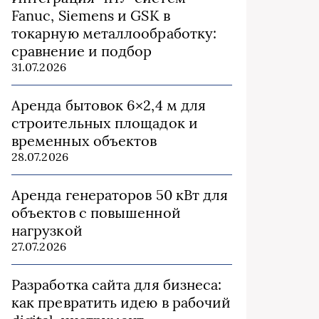
Fanuc, Siemens и GSK в
токарную металлообработку:
сравнение и подбор
31.07.2026
Аренда бытовок 6×2,4 м для
строительных площадок и
временных объектов
28.07.2026
Аренда генераторов 50 кВт для
объектов с повышенной
нагрузкой
27.07.2026
Разработка сайта для бизнеса:
как превратить идею в рабочий