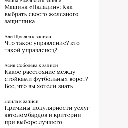
Элина Романова
к записи
Машина «Паладин»: Как
выбрать своего железного
защитника
Али Щеглов
к записи
Что такое управление? кто
такой управленец?
Асия Соболева
к записи
Какое расстояние между
стойками футбольных ворот?
Все, что вы хотели знать
Лейла
к записи
Причины популярности услуг
автоломбардов и критерии
при выборе лучшего