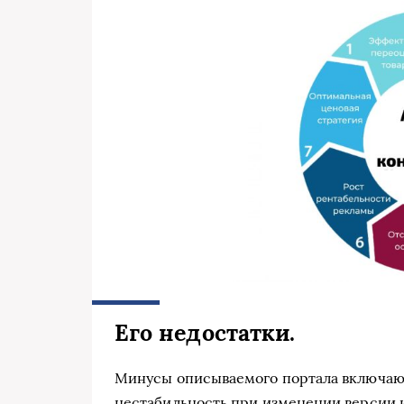
Его недостатки.
Минусы описываемого портала включают
нестабильность при изменении версии 