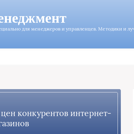
енеджмент
пециально для менеджеров и управленцев. Методики и л
г цен конкурентов интернет-
газинов