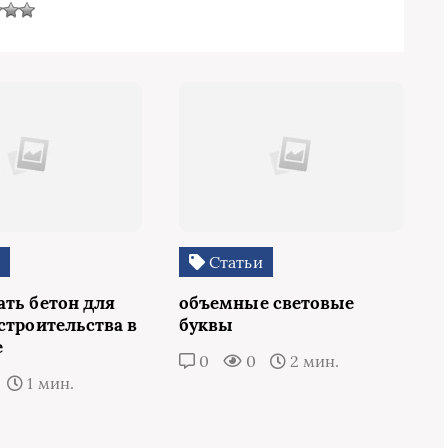
и
Статьи
ать бетон для
объемные световые
строительства в
буквы
е
0
0
2 мин.
1 мин.