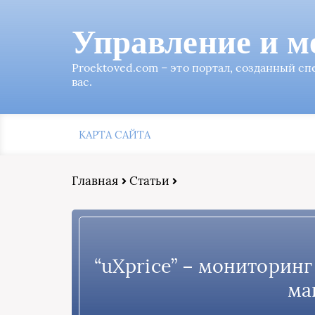
Управление и м
Proektoved.com – это портал, созданный с
вас.
КАРТА САЙТА
Главная
Статьи
“uXprice” − мониторин
ма